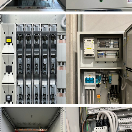
PETROL, Grosuplje –
METREL, Horjul –
Fotovoltaika
Fotovoltaika
356,6 kWp
dograditev
KALDERA Slovenska
JAGER poslovalnica
Fotovoltaika
Fotovoltaika
Bistrica – 405 kWp
Mozirje – 220 kWp