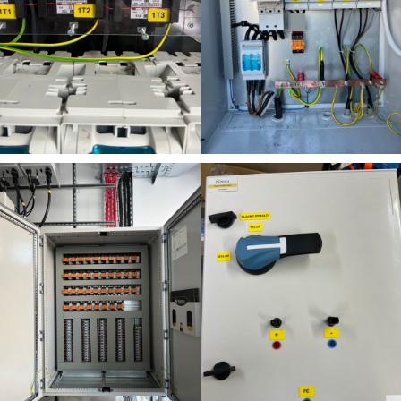
Snaga, Maribor – SB-
Zavarovalnica Sava,
Fotovoltaika
Fotovoltaika
DC
Maribor – 73,8 kWp