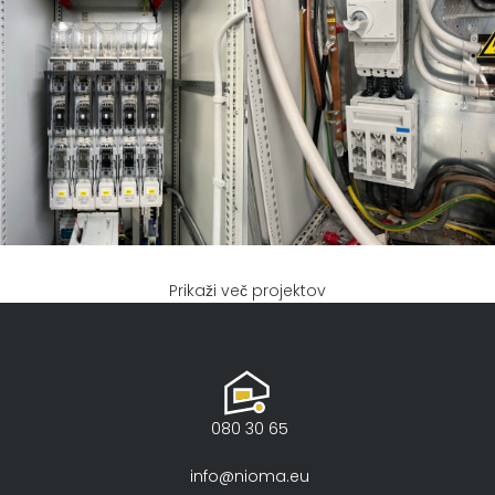
Prikaži več projektov
INMOBIL SB-PMO
PRODEX Petrovče – 170
Fotovoltaika
Fotovoltaika
kWp
080 30 65
info@nioma.eu