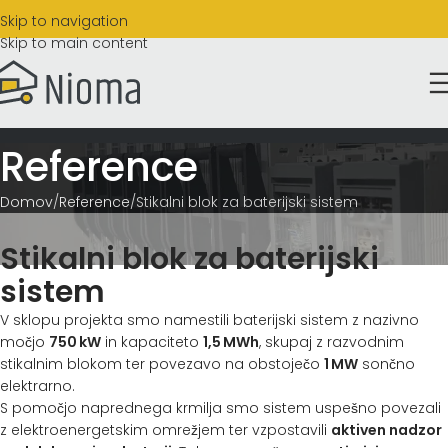
Skip to navigation
Skip to main content
Reference
Domov
Reference
Stikalni blok za baterijski sistem
Stikalni blok za baterijski
sistem
V sklopu projekta smo namestili baterijski sistem z nazivno
močjo
750 kW
in kapaciteto
1,5 MWh
, skupaj z razvodnim
stikalnim blokom ter povezavo na obstoječo
1 MW
sončno
elektrarno.
S pomočjo naprednega krmilja smo sistem uspešno povezali
z elektroenergetskim omrežjem ter vzpostavili
aktiven nadzor