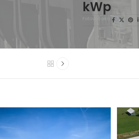
kWp
Fotovoltaika