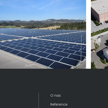
Lidl – 1 MW
Fotovoltaika
TEM 
Fotov
O nas
Reference