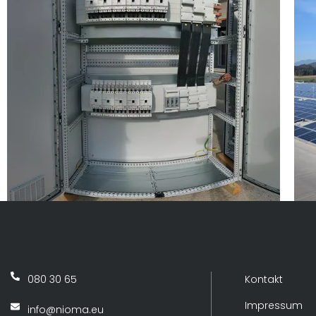
BSH Nazarje – 1 MW
Fotovoltaika
080 30 65
Kontakt
Impressum
info@nioma.eu