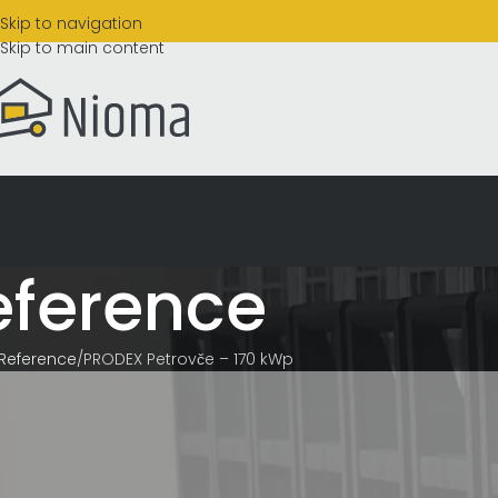
Skip to navigation
Skip to main content
eference
Reference
PRODEX Petrovče – 170 kWp