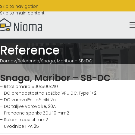
Skip to navigation
Skip to main content
Reference
Domov
Reference
Snaga, Maribor – SB-DC
Snaga, Maribor – SB-DC
– Rittal omara 500x500x210
– DC prenapetostna zaščita VPU DC, Type 1+2
– DC varovalčni ločilniki 2p
– DC taljive varovalke, 20A
– Prehodne sponke ZDU 10 mm2
– Solarni kabel 4 mm2
– Uvodnice FPA 25