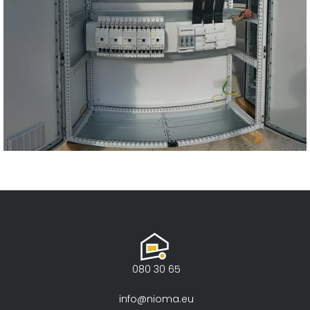
BSH Nazarje – 1 MW
Fotovoltaika
080 30 65
info@nioma.eu