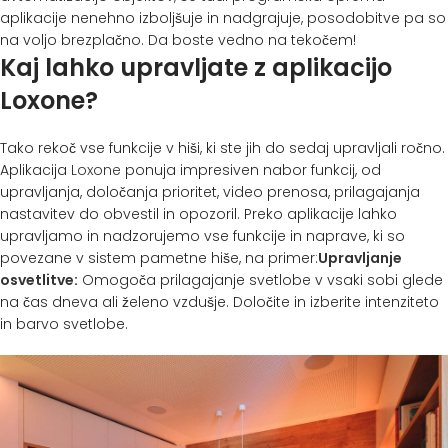
aplikacije nenehno izboljšuje in nadgrajuje, posodobitve pa so
na voljo brezplačno. Da boste vedno na tekočem!
Kaj lahko upravljate z aplikacijo
Loxone?
Tako rekoč vse funkcije v hiši, ki ste jih do sedaj upravljali ročno.
Aplikacija
Loxone
ponuja impresiven nabor funkcij, od
upravljanja, določanja prioritet, video prenosa, prilagajanja
nastavitev do obvestil in opozoril. Preko aplikacije lahko
upravljamo in nadzorujemo vse funkcije in naprave, ki so
povezane v sistem pametne hiše, na primer:
Upravljanje
osvetlitve
:
Omogoča prilagajanje svetlobe v vsaki sobi glede
na čas dneva ali želeno vzdušje. Določite in izberite intenziteto
in barvo svetlobe.