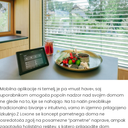
Mobilna aplikacije ni temelj, je pa »must have«, saj
uporabnikom omogoča popoln nadzor nad svojim domom
ne glede na to, kje se nahajajo. Na ta način preoblikuje
tradicionalno bivanje v intuitivno, varno in izjemno prilagojeno
izkušnjo.Z
Loxone
se koncept pametnega doma ne
osredotoča zgolj na posamezne “pametne” naprave, ampak
zagotavlja holistično rešitev, s katero prilagodite dom