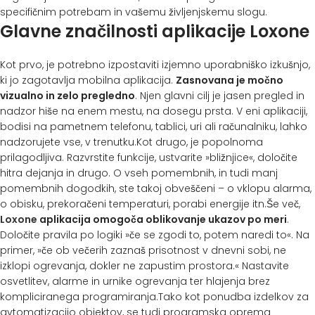
specifičnim potrebam in vašemu življenjskemu slogu.
Glavne značilnosti aplikacije Loxone
Kot prvo, je potrebno izpostaviti izjemno uporabniško izkušnjo,
ki jo zagotavlja mobilna aplikacija.
Zasnovana je močno
vizualno in zelo pregledno
. Njen glavni cilj je jasen pregled in
nadzor hiše na enem mestu, na dosegu prsta. V eni aplikaciji,
bodisi na pametnem telefonu, tablici, uri ali računalniku, lahko
nadzorujete vse, v trenutku.Kot drugo, je popolnoma
prilagodljiva. Razvrstite funkcije, ustvarite »bližnjice«, določite
hitra dejanja in drugo. O vseh pomembnih, in tudi manj
pomembnih dogodkih, ste takoj obveščeni – o vklopu alarma,
o obisku, prekoračeni temperaturi, porabi energije itn.Še več,
Loxone
aplikacija omogoča oblikovanje ukazov po meri
.
Določite pravila po logiki »če se zgodi to, potem naredi to«. Na
primer, »če ob večerih zaznaš prisotnost v dnevni sobi, ne
izklopi ogrevanja, dokler ne zapustim prostora.« Nastavite
osvetlitev, alarme in urnike ogrevanja ter hlajenja brez
kompliciranega programiranja.Tako kot ponudba izdelkov za
avtomatizacijo objektov, se tudi programska oprema