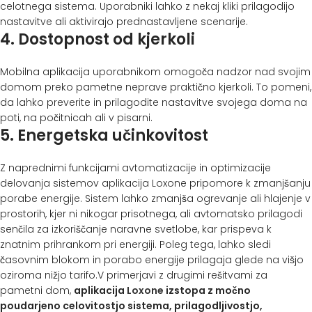
celotnega sistema. Uporabniki lahko z nekaj kliki prilagodijo
nastavitve ali aktivirajo prednastavljene scenarije.
4. Dostopnost od kjerkoli
Mobilna aplikacija uporabnikom omogoča nadzor nad svojim
domom preko pametne neprave praktično kjerkoli. To pomeni,
da lahko preverite in prilagodite nastavitve svojega doma na
poti, na počitnicah ali v pisarni.
5. Energetska učinkovitost
Z naprednimi funkcijami avtomatizacije in optimizacije
delovanja sistemov aplikacija Loxone pripomore k zmanjšanju
porabe energije. Sistem lahko zmanjša ogrevanje ali hlajenje v
prostorih, kjer ni nikogar prisotnega, ali avtomatsko prilagodi
senčila za izkoriščanje naravne svetlobe, kar prispeva k
znatnim prihrankom pri energiji. Poleg tega, lahko sledi
časovnim blokom in porabo energije prilagaja glede na višjo
oziroma nižjo tarifo.V primerjavi z drugimi rešitvami za
pametni dom,
aplikacija
Loxone
izstopa z močno
poudarjeno celovitostjo sistema, prilagodljivostjo,