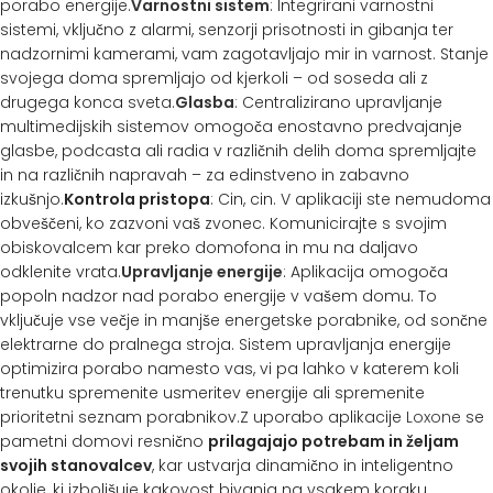
porabo energije.
Varnostni sistem
: Integrirani varnostni
sistemi, vključno z alarmi, senzorji prisotnosti in gibanja ter
nadzornimi kamerami, vam zagotavljajo mir in varnost. Stanje
svojega doma spremljajo od kjerkoli – od soseda ali z
drugega konca sveta.
Glasba
: Centralizirano upravljanje
multimedijskih sistemov omogoča enostavno predvajanje
glasbe, podcasta ali radia v različnih delih doma spremljajte
in na različnih napravah – za edinstveno in zabavno
izkušnjo.
Kontrola pristopa
: Cin, cin. V aplikaciji ste nemudoma
obveščeni, ko zazvoni vaš zvonec. Komunicirajte s svojim
obiskovalcem kar preko domofona in mu na daljavo
odklenite vrata.
Upravljanje energije
: Aplikacija omogoča
popoln nadzor nad porabo energije v vašem domu. To
vključuje vse večje in manjše energetske porabnike, od sončne
elektrarne do pralnega stroja. Sistem upravljanja energije
optimizira porabo namesto vas, vi pa lahko v katerem koli
trenutku spremenite usmeritev energije ali spremenite
prioritetni seznam porabnikov.Z uporabo aplikacije
Loxone
se
pametni domovi resnično
prilagajajo potrebam in željam
svojih stanovalcev
, kar ustvarja dinamično in inteligentno
okolje, ki izboljšuje kakovost bivanja na vsakem koraku.