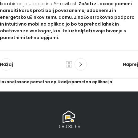
kombinacijo udobja in učinkovitosti.
Začeti z
Loxone
pomeni
narediti korak proti bolj povezanemu, udobnemu in
energetsko učinkovitemu domu. Z našo strokovno podporo
in intuitivno mobilno aplikacijo bo ta prehod lahek in
obetaven za vsakogar, ki si želi izboljšati svoje bivanje s
pametnimi tehnologijami.
Nazaj
Naprej
loxone
loxone pametna aplikacija
pametna aplikacija
080 30 65