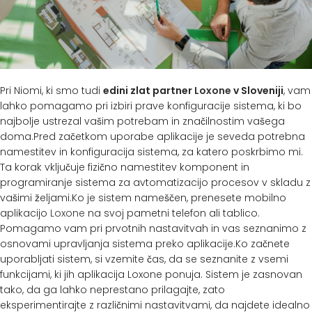
Pri Niomi, ki smo tudi
edini zlat partner
Loxone
v Sloveniji
, vam
lahko pomagamo pri izbiri prave konfiguracije sistema, ki bo
najbolje ustrezal vašim potrebam in značilnostim vašega
doma.Pred začetkom uporabe aplikacije je seveda potrebna
namestitev in konfiguracija sistema, za katero poskrbimo mi.
Ta korak vključuje fizično namestitev komponent in
programiranje sistema za avtomatizacijo procesov v skladu z
vašimi željami.Ko je sistem nameščen, prenesete mobilno
aplikacijo
Loxone
na svoj pametni telefon ali tablico.
Pomagamo vam pri prvotnih nastavitvah in vas seznanimo z
osnovami upravljanja sistema preko aplikacije.Ko začnete
uporabljati sistem, si vzemite čas, da se seznanite z vsemi
funkcijami, ki jih aplikacija Loxone ponuja. Sistem je zasnovan
tako, da ga lahko neprestano prilagajte, zato
eksperimentirajte z različnimi nastavitvami, da najdete idealno