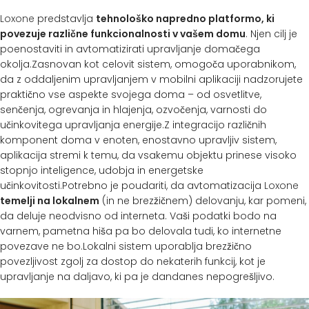
Loxone
predstavlja
tehnološko napredno platformo, ki
povezuje različne funkcionalnosti v vašem domu
. Njen cilj je
poenostaviti in avtomatizirati upravljanje domačega
okolja.Zasnovan kot celovit sistem, omogoča uporabnikom,
da z oddaljenim upravljanjem v mobilni aplikaciji nadzorujete
praktično vse aspekte svojega doma – od osvetlitve,
senčenja, ogrevanja in hlajenja, ozvočenja, varnosti do
učinkovitega upravljanja energije.Z integracijo različnih
komponent doma v enoten, enostavno upravljiv sistem,
aplikacija stremi k temu, da vsakemu objektu prinese visoko
stopnjo inteligence, udobja in energetske
učinkovitosti.Potrebno je poudariti, da avtomatizacija
Loxone
temelji na lokalnem
(in ne brezžičnem) delovanju, kar pomeni,
da deluje neodvisno od interneta. Vaši podatki bodo na
varnem, pametna hiša pa bo delovala tudi, ko internetne
povezave ne bo.Lokalni sistem uporablja brezžično
povezljivost zgolj za dostop do nekaterih funkcij, kot je
upravljanje na daljavo, ki pa je dandanes nepogrešljivo.